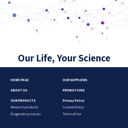
Our Life, Your Science
HOME PAGE
OUR SUPPLIERS
ABOUT US
PROMOTIONS
OUR PRODUCTS
Privacy Policy
Research products
Cookies Policy
Diagnostic products
Terms of Use